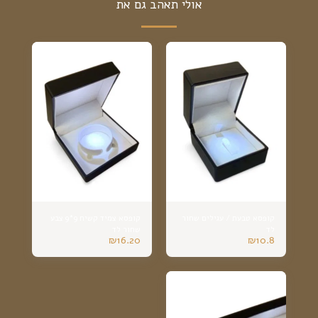
אולי תאהב גם את
קופסא טבעת / עגילים שחור
קופסא צמיד קשיח 9*9 צבע
לד
שחור לד
₪
16.20
₪
10.8