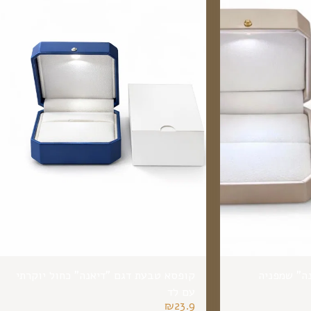
ה" שמפניה
קופסא טבעת דגם "דיאנה" כחול יוקרתי
עם לד
₪
23.9