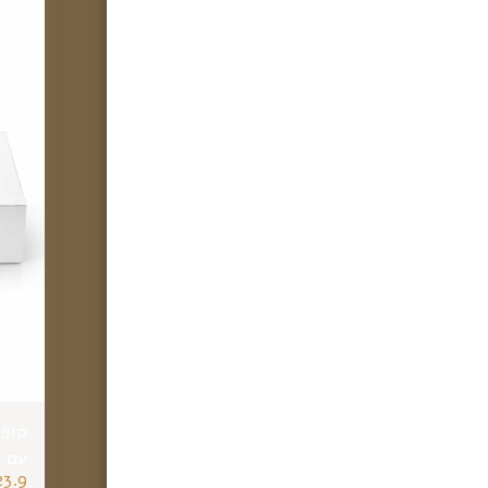
עם ל
23.9