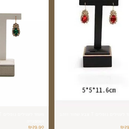
עגילים נופלים T צבע שחור וזהב
ושמפנייה
₪
29.90
₪
2