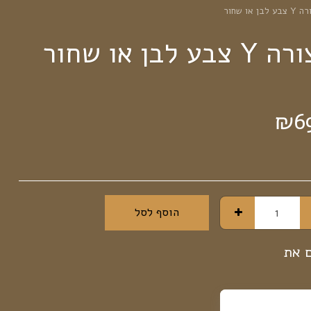
₪
6
הוסף לסל
ם את