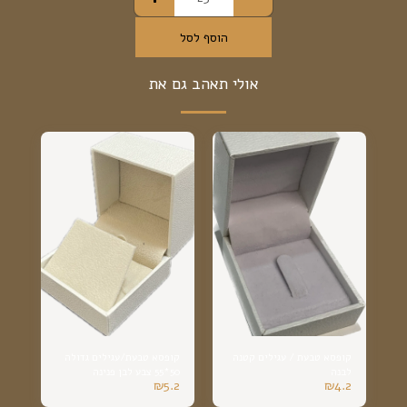
הוסף לסל
אולי תאהב גם את
קופסא טבעת / עגילים קטנה
קופסא טבעת/עגילים גדולה
לבנה
50*55 צבע לבן פנינה
₪
5.2
₪
4.2