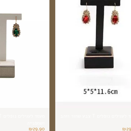
עגילים נופלים T צבע שחור וזהב
ושמפנייה
₪
29.90
₪
2